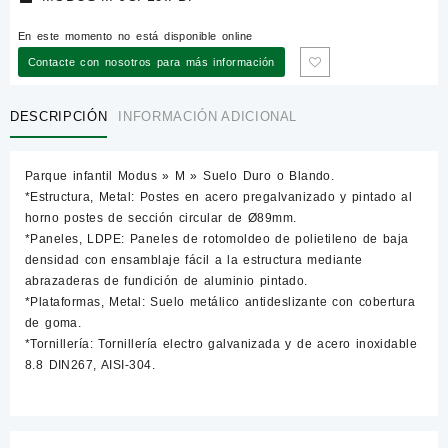
En este momento no está disponible online
Contacte con nosotros para más información
DESCRIPCIÓN
INFORMACIÓN ADICIONAL
Parque infantil Modus » M » Suelo Duro o Blando.
*Estructura, Metal: Postes en acero pregalvanizado y pintado al
horno postes de sección circular de Ø89mm.
*Paneles, LDPE: Paneles de rotomoldeo de polietileno de baja
densidad con ensamblaje fácil a la estructura mediante
abrazaderas de fundición de aluminio pintado.
*Plataformas, Metal: Suelo metálico antideslizante con cobertura
de goma.
*Tornillería: Tornillería electro galvanizada y de acero inoxidable
8.8 DIN267, AISI-304.