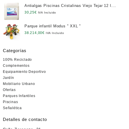
Antialgas Piscinas Cristalinas Viejo Tejar 12 l.
NETO
30,25
€
IVA Incluido
Parque infantil Modus " XXL "
38.214,00
€
IVA Incluido
Categorías
100% Reciclado
Complementos
Equipamiento Deportivo
Jardín
Mobiliario Urbano
Ofertas
Parques Infantiles
Piscinas
Señalética
Detalles de contacto