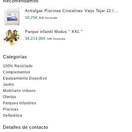
Recomendamos
Antialgas Piscinas Cristalinas Viejo Tejar 12 l.
NETO
30,25
€
IVA Incluido
Parque infantil Modus " XXL "
38.214,00
€
IVA Incluido
Categorías
100% Reciclado
Complementos
Equipamiento Deportivo
Jardín
Mobiliario Urbano
Ofertas
Parques Infantiles
Piscinas
Señalética
Detalles de contacto