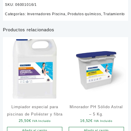
SKU:
06001016/1
Categorías:
Invernadores Piscina
,
Produtos químicos
,
Tratamiento
Productos relacionados
Limpiador especial para
Minorador PH Sólido Astral
piscinas de Poliéster y fibra
– 5 Kg.
25,50
€
16,52
€
IVA Incluido
IVA Incluido
Añadir al carrito
Añadir al carrito