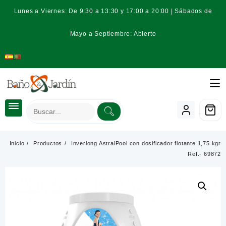
Saltar
Lunes a Viernes: De 9:30 a 13:30 y 17:00 a 20:00 | Sábados de
al
contenido
Mayo a Septiembre: Abierto
Inicio
Productos
Inverlong AstralPool con dosificador flotante 1,75 kgr
Ref.- 69872