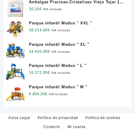
Antialgas Piscinas Cristalinas Viejo Tejar 12
l. NETO
30,25
€
IVA Incluido
Parque infantil Modus " XXL "
38.214,00
€
IVA Incluido
Parque infantil Modus " XL "
34.426,00
€
IVA Incluido
Parque infantil Modus " L "
10.372,00
€
IVA Incluido
Parque infantil Modus " M "
6.894,00
€
IVA Incluido
Aviso Legal
Política de privacidad
Política de cookies
Contacto
Mi cuenta