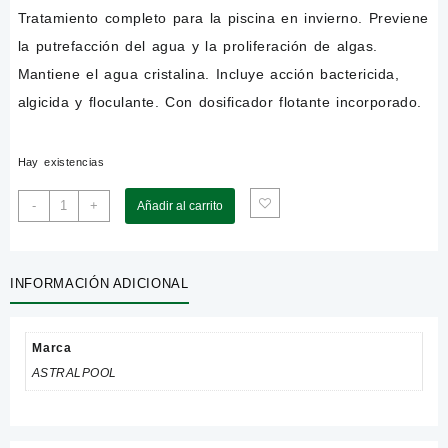
Tratamiento completo para la piscina en invierno. Previene
la putrefacción del agua y la proliferación de algas.
Mantiene el agua cristalina. Incluye acción bactericida,
algicida y floculante. Con dosificador flotante incorporado.
Hay existencias
Inverlong
-
+
Añadir al carrito
AstralPool
con
dosificador
INFORMACIÓN ADICIONAL
flotante
1,75
kgr
Ref.-
Marca
69872
ASTRALPOOL
cantidad