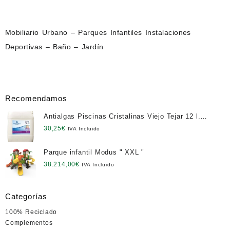
Mobiliario Urbano – Parques Infantiles Instalaciones
Deportivas – Baño – Jardín
Recomendamos
Antialgas Piscinas Cristalinas Viejo Tejar 12 l.
NETO
30,25
€
IVA Incluido
Parque infantil Modus " XXL "
38.214,00
€
IVA Incluido
Categorías
100% Reciclado
Complementos