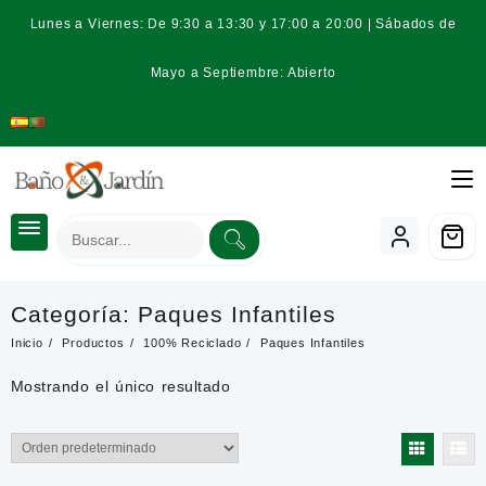
Saltar
Lunes a Viernes: De 9:30 a 13:30 y 17:00 a 20:00 | Sábados de
al
contenido
Mayo a Septiembre: Abierto
Categoría:
Paques Infantiles
Inicio
Productos
100% Reciclado
Paques Infantiles
Mostrando el único resultado