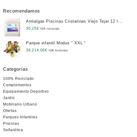
Recomendamos
Antialgas Piscinas Cristalinas Viejo Tejar 12 l.
NETO
30,25
€
IVA Incluido
Parque infantil Modus " XXL "
38.214,00
€
IVA Incluido
Categorías
100% Reciclado
Complementos
Equipamiento Deportivo
Jardín
Mobiliario Urbano
Ofertas
Parques Infantiles
Piscinas
Señalética