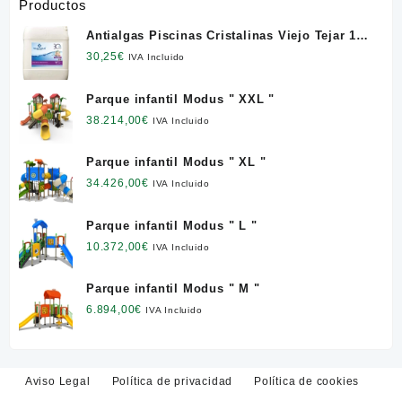
Productos
Antialgas Piscinas Cristalinas Viejo Tejar 12
l. NETO
30,25
€
IVA Incluido
Parque infantil Modus " XXL "
38.214,00
€
IVA Incluido
Parque infantil Modus " XL "
34.426,00
€
IVA Incluido
Parque infantil Modus " L "
10.372,00
€
IVA Incluido
Parque infantil Modus " M "
6.894,00
€
IVA Incluido
Aviso Legal
Política de privacidad
Política de cookies