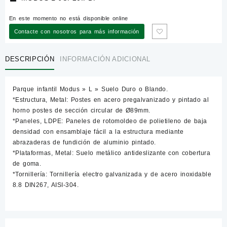
En este momento no está disponible online
Contacte con nosotros para más información
DESCRIPCIÓN
INFORMACIÓN ADICIONAL
Parque infantil Modus » L » Suelo Duro o Blando.
*Estructura, Metal: Postes en acero pregalvanizado y pintado al
horno postes de sección circular de Ø89mm.
*Paneles, LDPE: Paneles de rotomoldeo de polietileno de baja
densidad con ensamblaje fácil a la estructura mediante
abrazaderas de fundición de aluminio pintado.
*Plataformas, Metal: Suelo metálico antideslizante con cobertura
de goma.
*Tornillería: Tornillería electro galvanizada y de acero inoxidable
8.8 DIN267, AISI-304.