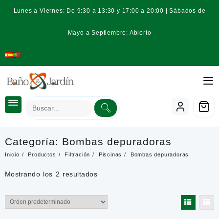
Saltar
Lunes a Viernes: De 9:30 a 13:30 y 17:00 a 20:00 | Sábados de
al
contenido
Mayo a Septiembre: Abierto
Categoría:
Bombas depuradoras
Inicio
Productos
Filtración
Piscinas
Bombas depuradoras
Mostrando los 2 resultados