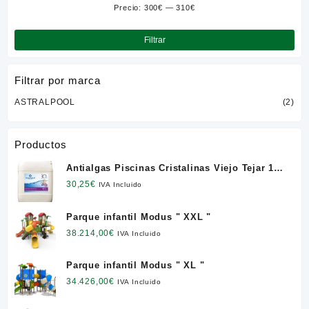
Precio:
300€
—
310€
Pre
Pre
mín
máx
Filtrar
Filtrar por marca
ASTRALPOOL
(2)
Productos
Antialgas Piscinas Cristalinas Viejo Tejar 12
l. NETO
30,25
€
IVA Incluido
Parque infantil Modus " XXL "
38.214,00
€
IVA Incluido
Parque infantil Modus " XL "
34.426,00
€
IVA Incluido