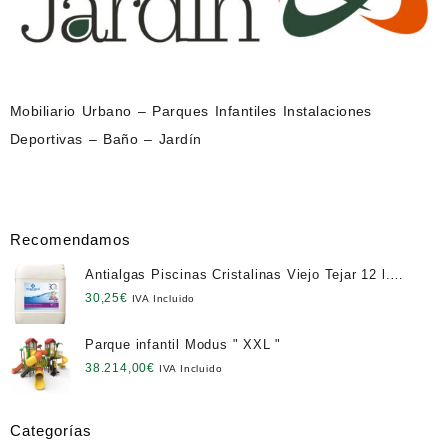
Mobiliario Urbano – Parques Infantiles Instalaciones
Deportivas – Baño – Jardín
Recomendamos
Antialgas Piscinas Cristalinas Viejo Tejar 12 l.
NETO
30,25
€
IVA Incluido
Parque infantil Modus " XXL "
38.214,00
€
IVA Incluido
Categorías