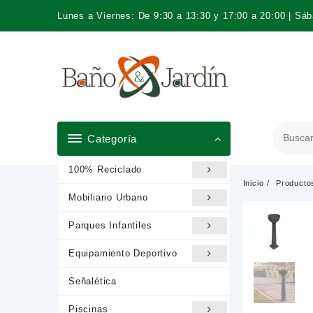
Saltar
Lunes a Viernes: De 9:30 a 13:30 y 17:00 a 20:00 | Sá
al
contenido
Categoría
100% Reciclado
Inicio
Producto
Mobiliario Urbano
Parques Infantiles
Equipamiento Deportivo
Señalética
Piscinas