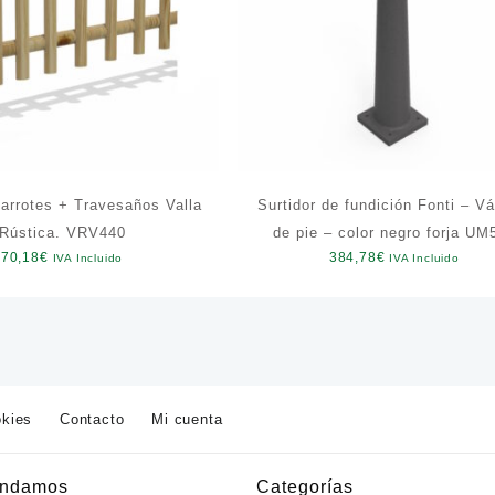
arrotes + Travesaños Valla
Surtidor de fundición Fonti – Vá
Rústica. VRV440
de pie – color negro forja UM
70,18
€
384,78
€
IVA Incluido
IVA Incluido
okies
Contacto
Mi cuenta
ndamos
Categorías