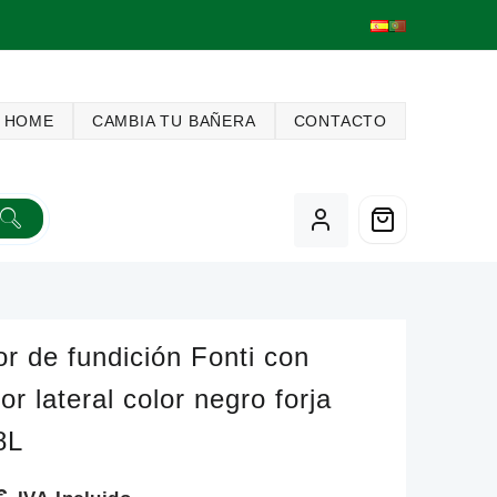
HOME
CAMBIA TU BAÑERA
CONTACTO
or de fundición Fonti con
or lateral color negro forja
8L
€