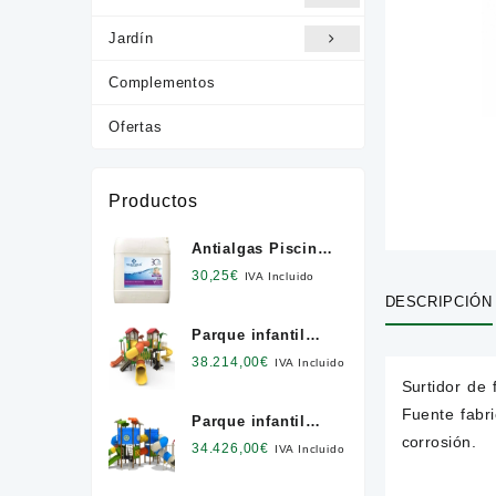
Jardín
Complementos
Ofertas
Productos
Antialgas Piscinas
Cristalinas Viejo
30,25
€
IVA Incluido
Tejar 12 l. NETO
DESCRIPCIÓN
Parque infantil
Modus " XXL "
38.214,00
€
IVA Incluido
Surtidor de 
Fuente fabri
Parque infantil
corrosión.
Modus " XL "
34.426,00
€
IVA Incluido