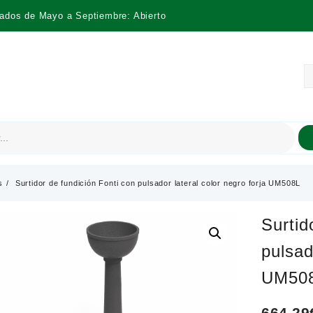
bados de Mayo a Septiembre: Abierto
s
Surtidor de fundición Fonti con pulsador lateral color negro forja UM508L
Surtid
pulsad
UM50
664,29