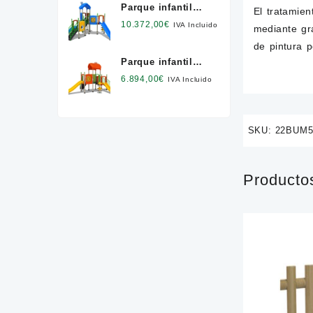
Parque infantil
El tratamie
Modus " L "
10.372,00
€
IVA Incluido
mediante gr
de pintura p
Parque infantil
Modus " M "
6.894,00
€
IVA Incluido
SKU:
22BUM5
Producto