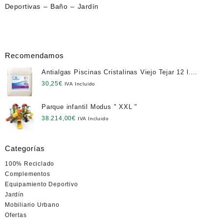
Deportivas – Baño – Jardín
Recomendamos
Antialgas Piscinas Cristalinas Viejo Tejar 12 l.
NETO
30,25
€
IVA Incluido
Parque infantil Modus " XXL "
38.214,00
€
IVA Incluido
Categorías
100% Reciclado
Complementos
Equipamiento Deportivo
Jardín
Mobiliario Urbano
Ofertas