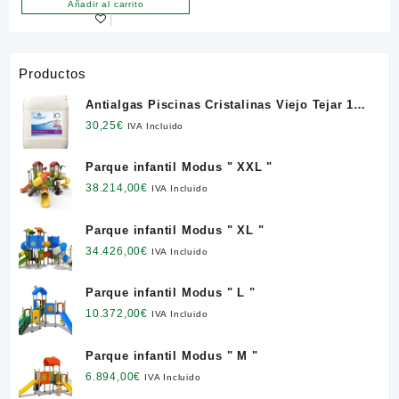
Añadir al carrito
Productos
Antialgas Piscinas Cristalinas Viejo Tejar 12
l. NETO
30,25
€
IVA Incluido
Parque infantil Modus " XXL "
38.214,00
€
IVA Incluido
Parque infantil Modus " XL "
34.426,00
€
IVA Incluido
Parque infantil Modus " L "
10.372,00
€
IVA Incluido
Parque infantil Modus " M "
6.894,00
€
IVA Incluido