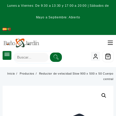
Saltar
Lunes a Viernes: De 9:30 a 13:30 y 17:00 a 20:00 | Sábados de
al
contenido
Mayo a Septiembre: Abierto
Inicio
Productos
Reductor de velocidad Slow 900 x 500 x 50 Cuerpo
central