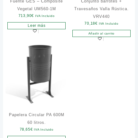
Fuente GES – Composite
Conjunto barrotes +
Vegetal UM560-1M
Travesaños Valla Rústica.
713,90
€
IVA Incluido
VRV440
70,18
€
IVA Incluido
Leer más
Añadir al carrito
Papelera Circular PA 600M
60 litros.
78,65
€
IVA Incluido