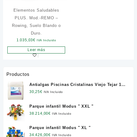
Elementos Saludables
PLUS. Mod.-REMO –
Rowing, Suelo Blando o
Duro.
1.035,03
€
IVA Incluido
Leer más
Productos
Antialgas Piscinas Cristalinas Viejo Tejar 12
l. NETO
30,25
€
IVA Incluido
Parque infantil Modus " XXL "
38.214,00
€
IVA Incluido
Parque infantil Modus " XL "
34.426,00
€
IVA Incluido