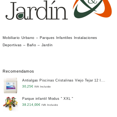
Mobiliario Urbano – Parques Infantiles Instalaciones
Deportivas – Baño – Jardín
Recomendamos
Antialgas Piscinas Cristalinas Viejo Tejar 12 l.
NETO
30,25
€
IVA Incluido
Parque infantil Modus " XXL "
38.214,00
€
IVA Incluido